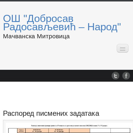
ОШ "Добросав
Радосављевић – Народ"
Мачванска Митровица
Почетна
О нама
Запослени
Подручна одељења
Такмичења
Календар рада
Пројекти
Распоред писмених задатака
Летопис школе
Обавештења
АкТуЕлНо