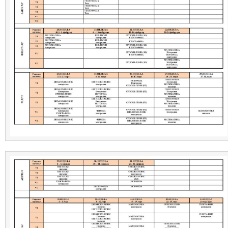
Тимови
Јавне набавке
ОСИГУРАЊЕ
ЕС ДНЕВНИК
Контакт
ОПШТА АКТА ШКОЛЕ,ПРОПИСИ И ИЗВЕШТАЈИ
РАСПОРЕДИ
Распоред звона 2022/23
Распоред часова 2023/2024
Распоред писмених задатака
РАСПОРЕД ДОПУНСКЕ НАСТАВЕ 2022/23
Распоред за индивидуалне контакте са родитељима
Информације за родитеље