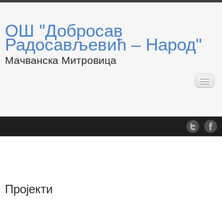
ОШ "Добросав
Радосављевић – Народ"
Мачванска Митровица
Почетна
О нама
Запослени
Подручна одељења
Такмичења
Календар рада
Пројекти
Пројекти
Летопис школе
Обавештења
АкТуЕлНо