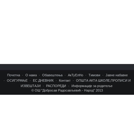
Тимови
Јавне набавке
ОСИГУРАЊЕ
ЕС ДНЕВНИК
Контакт
ОПШТА АКТА ШКОЛЕ,ПРОПИСИ И ИЗВЕШТАЈИ
РАСПОРЕДИ
Распоред звона 2022/23
Распоред часова 2023/2024
Распоред писмених задатака
Почетна
О нама
Обавештења
АкТуЕлНо
Тимови
Јавне набавке
РАСПОРЕД ДОПУНСКЕ НАСТАВЕ 2022/23
ОСИГУРАЊЕ
ЕС ДНЕВНИК
Контакт
ОПШТА АКТА ШКОЛЕ,ПРОПИСИ И
Распоред за индивидуалне контакте са родитељима
ИЗВЕШТАЈИ
РАСПОРЕДИ
Информације за родитеље
© ОШ "Добросав Радосављевић - Народ" 2013
Информације за родитеље