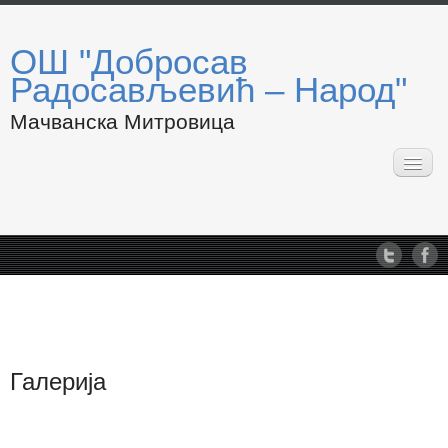
ОШ "Добросав
Радосављевић – Народ"
Мачванска Митровица
Почетна
О нама
Запослени
Подручна одељења
Такмичења
Календар рада
Пројекти
Галерија
Летопис школе
Обавештења
АкТуЕлНо